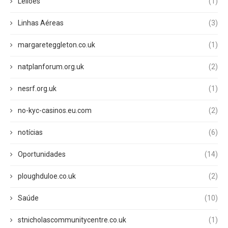
Leilões
(1)
Linhas Aéreas
(3)
margareteggleton.co.uk
(1)
natplanforum.org.uk
(2)
nesrf.org.uk
(1)
no-kyc-casinos.eu.com
(2)
notícias
(6)
Oportunidades
(14)
ploughduloe.co.uk
(2)
Saúde
(10)
stnicholascommunitycentre.co.uk
(1)