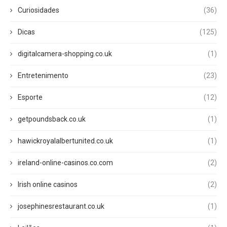
Curiosidades
(36)
Dicas
(125)
digitalcamera-shopping.co.uk
(1)
Entretenimento
(23)
Esporte
(12)
getpoundsback.co.uk
(1)
hawickroyalalbertunited.co.uk
(1)
ireland-online-casinos.co.com
(2)
Irish online casinos
(2)
josephinesrestaurant.co.uk
(1)