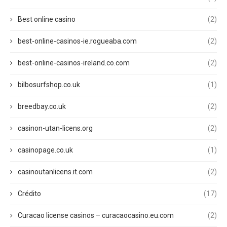
Best online casino
(2)
best-online-casinos-ie.rogueaba.com
(2)
best-online-casinos-ireland.co.com
(2)
bilbosurfshop.co.uk
(1)
breedbay.co.uk
(2)
casinon-utan-licens.org
(2)
casinopage.co.uk
(1)
casinoutanlicens.it.com
(2)
Crédito
(17)
Curacao license casinos – curacaocasino.eu.com
(2)