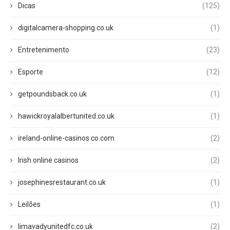
Dicas
(125)
digitalcamera-shopping.co.uk
(1)
Entretenimento
(23)
Esporte
(12)
getpoundsback.co.uk
(1)
hawickroyalalbertunited.co.uk
(1)
ireland-online-casinos.co.com
(2)
Irish online casinos
(2)
josephinesrestaurant.co.uk
(1)
Leilões
(1)
limavadyunitedfc.co.uk
(2)