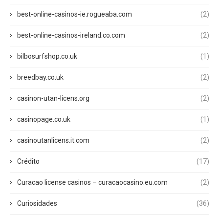
best-online-casinos-ie.rogueaba.com
(2)
best-online-casinos-ireland.co.com
(2)
bilbosurfshop.co.uk
(1)
breedbay.co.uk
(2)
casinon-utan-licens.org
(2)
casinopage.co.uk
(1)
casinoutanlicens.it.com
(2)
Crédito
(17)
Curacao license casinos – curacaocasino.eu.com
(2)
Curiosidades
(36)