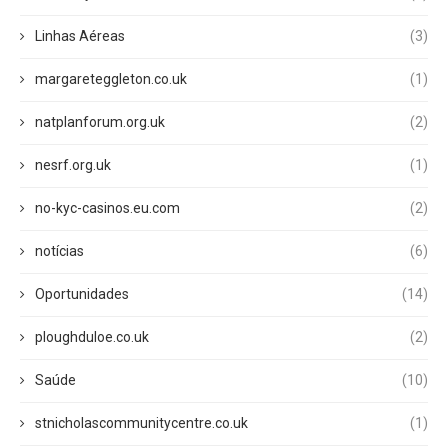
Linhas Aéreas
(3)
margareteggleton.co.uk
(1)
natplanforum.org.uk
(2)
nesrf.org.uk
(1)
no-kyc-casinos.eu.com
(2)
notícias
(6)
Oportunidades
(14)
ploughduloe.co.uk
(2)
Saúde
(10)
stnicholascommunitycentre.co.uk
(1)