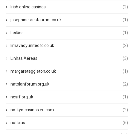
Irish online casinos
(2)
josephinesrestaurant.co.uk
(1)
Leilões
(1)
limavadyunitedfc.co.uk
(2)
Linhas Aéreas
(3)
margareteggleton.co.uk
(1)
natplanforum.org.uk
(2)
nesrf.org.uk
(1)
no-kyc-casinos.eu.com
(2)
notícias
(6)