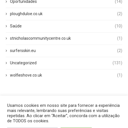
Oportunidades
(14)
ploughduloe.co.uk
(2)
Saúde
(10)
stnicholascommunitycentre.co.uk
(1)
surfersskin.eu
(2)
Uncategorized
(131)
wolfieshove.co.uk
(1)
Usamos cookies em nosso site para fornecer a experiência
Início
Quem Somos
Fale Conosco
Disclaimer
mais relevante, lembrando suas preferências e visitas
Termos de Uso
Política Privacidade
repetidas. Ao clicar em “Aceitar”, concorda com a utilização
de TODOS os cookies.
2025 - All Right Reserved.