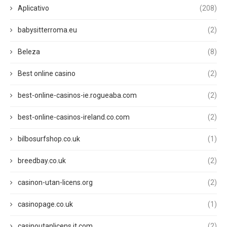
Aplicativo
(208)
babysitterroma.eu
(2)
Beleza
(8)
Best online casino
(2)
best-online-casinos-ie.rogueaba.com
(2)
best-online-casinos-ireland.co.com
(2)
bilbosurfshop.co.uk
(1)
breedbay.co.uk
(2)
casinon-utan-licens.org
(2)
casinopage.co.uk
(1)
casinoutanlicens.it.com
(2)