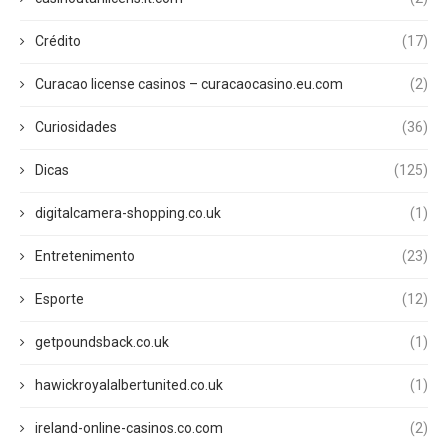
Crédito
(17)
Curacao license casinos – curacaocasino.eu.com
(2)
Curiosidades
(36)
Dicas
(125)
digitalcamera-shopping.co.uk
(1)
Entretenimento
(23)
Esporte
(12)
getpoundsback.co.uk
(1)
hawickroyalalbertunited.co.uk
(1)
ireland-online-casinos.co.com
(2)